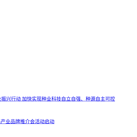
业振兴行动 加快实现种业科技自立自强、种源自主可控
奶酪产业品牌推介会活动启动