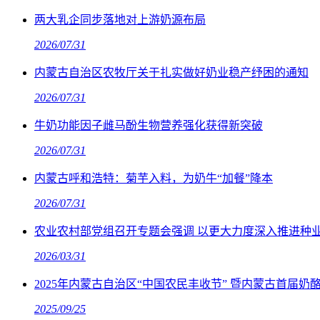
两大乳企同步落地对上游奶源布局
2026/07/31
内蒙古自治区农牧厅关于扎实做好奶业稳产纾困的通知
2026/07/31
牛奶功能因子雌马酚生物营养强化获得新突破
2026/07/31
内蒙古呼和浩特：菊芋入料，为奶牛“加餐”降本
2026/07/31
农业农村部党组召开专题会强调 以更大力度深入推进种
2026/03/31
2025年内蒙古自治区“中国农民丰收节” 暨内蒙古首届
2025/09/25