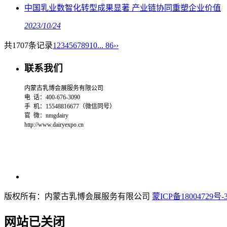
中国乳业数智化转型成果显著 产业链协同重塑企业价值
2023/10/24
共1707条记录
1
2
3
4
5
6
7
8
9
10
... 86
››
联系我们
内蒙古乳博会展服务有限公司
电 话：400-676-3090
手 机：15548816677（微信同号）
官 微：
nmgdairy
http://www.dairyexpo.cn
版权所有：内蒙古乳博会展服务有限公司
蒙ICP备18004729号-
网站已关闭