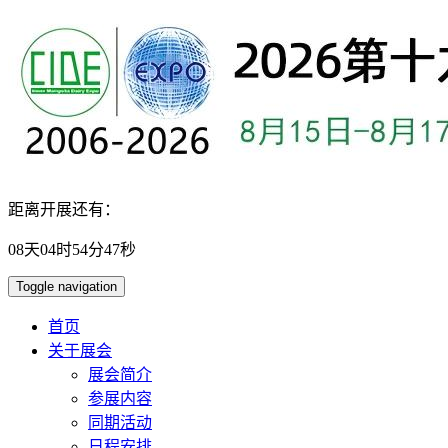
距离开展还有：
08
天
04
时
54
分
46
秒
Toggle navigation
首页
关于展会
展会简介
参展内容
同期活动
日程安排