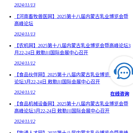
2024/11/13
【河南畜牧兽医网】2025第十八届内蒙古乳业博览会暨
高峰论坛
2024/11/13
【农机网】2025第十八届内蒙古乳业博览会暨高峰论坛3
月22-24日 敕勒川国际会展中心召开
2024/11/12
【食品伙伴网】2025第十八届内蒙古乳业博览会暨高峰
论坛3月22-24日 敕勒川国际会展中心召开
2024/11/12
在线咨询
【食品机械设备网】2025第十八届内蒙古乳业博览会暨
高峰论坛3月22-24日 敕勒川国际会展中心召开
2024/11/12
【牧通人才网】2025第十八届内蒙古乳业博览会暨高峰