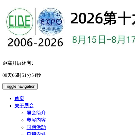
距离开展还有：
08
天
06
时
51
分
54
秒
Toggle navigation
首页
关于展会
展会简介
参展内容
同期活动
日程安排