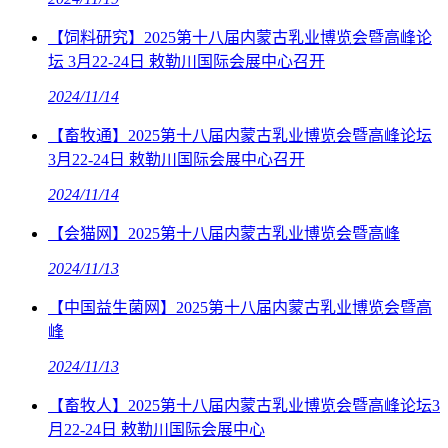
【饲料研究】2025第十八届内蒙古乳业博览会暨高峰论
坛 3月22-24日 敕勒川国际会展中心召开
2024/11/14
【畜牧通】2025第十八届内蒙古乳业博览会暨高峰论坛
3月22-24日 敕勒川国际会展中心召开
2024/11/14
【会猫网】2025第十八届内蒙古乳业博览会暨高峰
2024/11/13
【中国益生菌网】2025第十八届内蒙古乳业博览会暨高
峰
2024/11/13
【畜牧人】2025第十八届内蒙古乳业博览会暨高峰论坛3
月22-24日 敕勒川国际会展中心