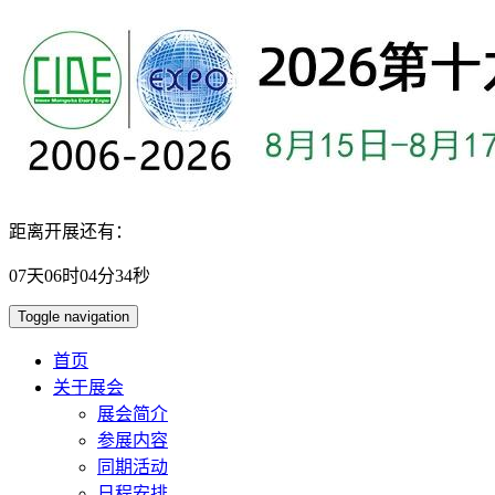
距离开展还有：
07
天
06
时
04
分
33
秒
Toggle navigation
首页
关于展会
展会简介
参展内容
同期活动
日程安排