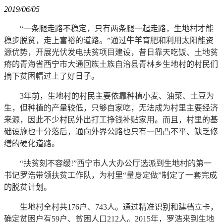
2019/06/05
“一条腿走路不稳定，只有两条腿一起走路，生地村才能
稳步脱贫，走上富裕的道路。”通过
牛羊
育肥和利用太阳能资
源优势，开展光伏发电扶贫项目建设，昔日靠天吃饭、土地贫
瘠的青海省西宁市大通回族土族自治县青林乡生地村的村民们
摘下贫困帽过上了好日子。
3年前，生地村的村民主要依靠种植小麦、油菜、土豆为
生，但种植的产量较低，只够自家吃，无法成为村里主要经济
来源，因此不少村民外出打工挣钱补贴家用。而且，村里的基
础设施也十分落后，通向外界公路也只有一凹凸不平、缺乏修
缮的硬化道路。
“扶贫刻不容缓!”西宁市人大办公厅选派到生地村的第一
书记罗浩带领扶贫工作队，为村里“量身定做”制定了一套完成
的脱贫计划。
生地村全村共176户、743人。通过精准识别和建档立卡，
确定贫困户有59户、贫困人口212人。2015年，罗浩来到生地