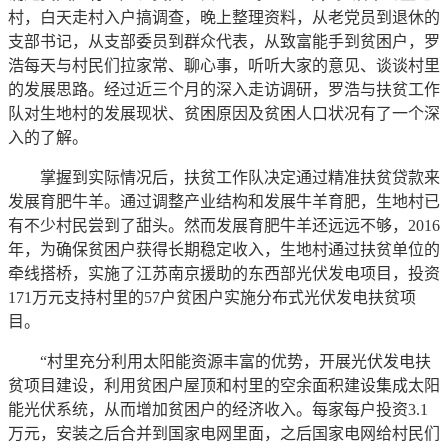
村，白天走村入户搞调查，晚上整理资料，从老党员到退休的
支部书记，从支部委员到群众代表，从致富能手到贫困户，罗
浩每天与村民们拉家常、聊心事，听听大家的意见、谈谈村里
的发展思路。经过近三个月的深入走访调研，罗浩与扶贫工作
队对生地村的发展现状、贫困原因及贫困人口状况有了一个深
入的了解。
掌握到实际情况后，扶贫工作队决定通过精准扶贫贷款来
发展育肥牛羊。通过调整产业结构和发展牛羊育肥，生地村已
有不少村民尝到了甜头。然而发展育肥牛羊还远远不够，2016
年，为确保贫困户获得长期稳定收入，生地村通过扶贫单位的
牵线搭桥，实施了江苏南京援助的东西部光伏发电项目，投资
171万元支持村里的57户贫困户实施分布式光伏发电扶贫项
目。
“村里充分利用太阳能资源丰富的优势，开展光伏发电扶
贫项目建设，利用贫困户屋顶和村里的空余面积建设集成太阳
能光伏系统，从而增加贫困户的经济收入。每家每户投资3.1
万元，安装之后合并到国家电网里面，之后国家电网给村民们