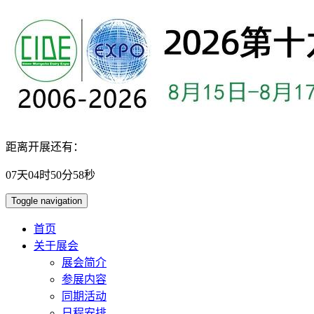
距离开展还有：
07
天
04
时
50
分
57
秒
Toggle navigation
首页
关于展会
展会简介
参展内容
同期活动
日程安排