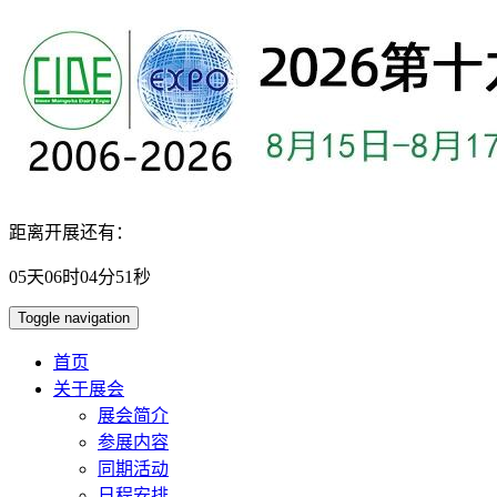
距离开展还有：
05
天
06
时
04
分
50
秒
Toggle navigation
首页
关于展会
展会简介
参展内容
同期活动
日程安排