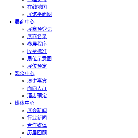
在线地图
展馆平面图
展商中心
展商预登记
展商名录
参展程序
收费标准
展位示意图
展位预定
观众中心
演讲嘉宾
面向人群
酒店预定
媒体中心
展会新闻
行业新闻
合作媒体
历届回顾