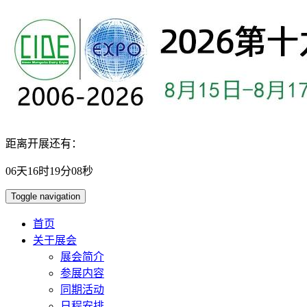
距离开展还有：
06
天
16
时
19
分
07
秒
Toggle navigation
首页
关于展会
展会简介
参展内容
同期活动
日程安排