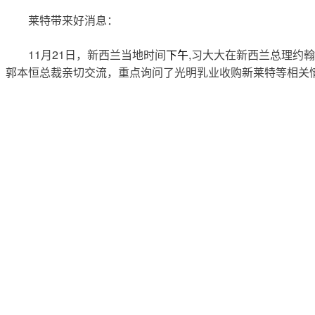
莱特带来好消息：
11
21
,
月
日，新西兰当地时间
下午
习大大在新西兰总理约翰
郭本恒总裁亲切交流，重点询问了光明乳业收购新莱特等相关