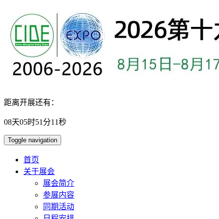
距离开展还有：
08
天
05
时
51
分
10
秒
Toggle navigation
首页
关于展会
展会简介
参展内容
同期活动
日程安排