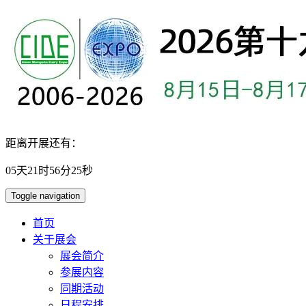
距离开展还有：
05
天
21
时
56
分
25
秒
Toggle navigation
首页
关于展会
展会简介
参展内容
同期活动
日程安排